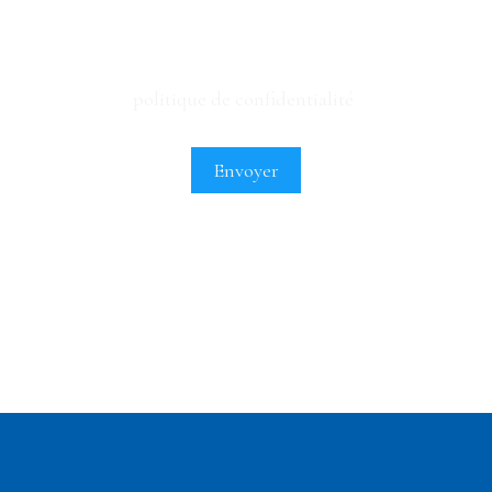
Pour en savoir plus sur le traitement de vos
données personnelles, veuillez consulter
notre
politique de confidentialité
.
Envoyer