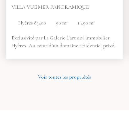
VILLA VUE MER PANORAMIQUE
Hyères 83400
90
m²
1 490
m²
Exclusivité par La Galerie L'art de l'immobilier,
Hyères- Au cœur d’un domaine résidentiel privé,
cette villa d'exception dévoile un panorama
spectaculaire sur la mer et la presqu’île de Giens.
Dominant son écrin de verdure et baignée de
lumière grâce à son exposition plein Sud, elle a
Voir toutes les propriétés
fait l'objet d'une rénovation moderne où chaque
détail a été magnifié. 90m²habitables + 90m² de
sous-sol. L’entrée révèle un impressionnant séjour
cathédrale dont la hauteur sous plafond souligne
la grandeur. Cette pièce maîtresse se prolonge
vers une terrasse ombragée par une structure en