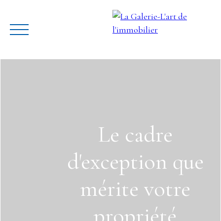
Le cadre
Galerie des biens
Estimation
À p
d'exception que
mérite votre
propriété