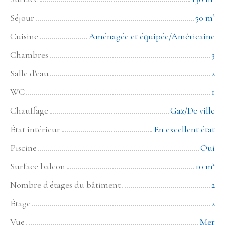
Séjour
50
m²
Cuisine
Aménagée et équipée/Américaine
Chambres
3
Salle d'eau
2
WC
1
Chauffage
Gaz/De ville
État intérieur
En excellent état
Piscine
Oui
Surface balcon
10
m²
Nombre d'étages du bâtiment
2
Étage
2
Vue
Mer