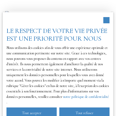
Exclusivité
LE RESPECT DE VOTRE VIE PRIVÉE
EST UNE PRIORITÉ POUR NOUS
Nous utilisons des cookies afin de vous offrir une expérience optimale et
une communication pertinente sur notre site. Grace à ces technologies,
nous pouvons vous proposer du contenu en rapport avec vos centres
d'intérêt. Ils nous permettent également d'améliorer la qualité de nos
1 050 000
services et la convivialité de notre site internet. Nous utiliserons
€
uniquement les données personnelles pour lesquelles vous avez donné
votre accord. Vous pouvez les modifier à n'importe quel moment via la
rubrique ″Gérer les cookies″ en bas de notre site, à l'exception des cookies
VILLA VUE MER PANORAMIQUE
essentiels à son fonctionnement. Pour plus d'informations sur vos
données personnelles, veuillez consulter
notre politique de confidentialité
Hyères 83400
90
m²
1 490
m²
.
Exclusivité par La Galerie L'art de l'immobilier,
Tout accepter
Tout refuser